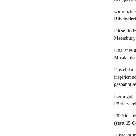
wir möchte
Bibelgaler
Diese find
Meersburg s
Uns ist es 
Musikkabar
Das christl
inspirieren
gespannt se
Der regulär
Förderverei
Für Sie hab
(statt 15 €)
Über ihr In