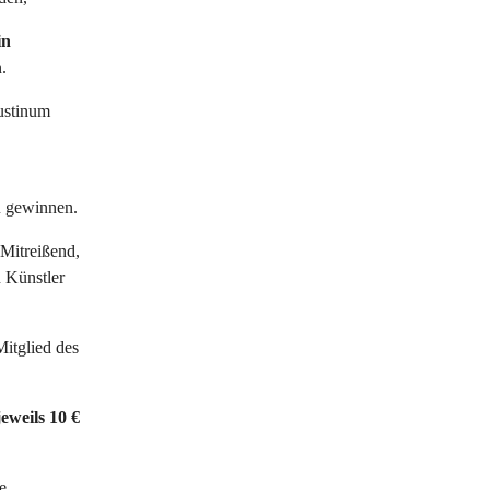
in
.
ustinum
u gewinnen.
“Mitreißend,
 Künstler
Mitglied des
jeweils 10 €
e