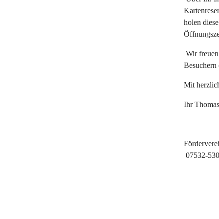
Kartenreser
holen diese
Öffnungsze
Wir freuen
Besuchern 
Mit herzli
Ihr Thoma
Förderver
07532-5300