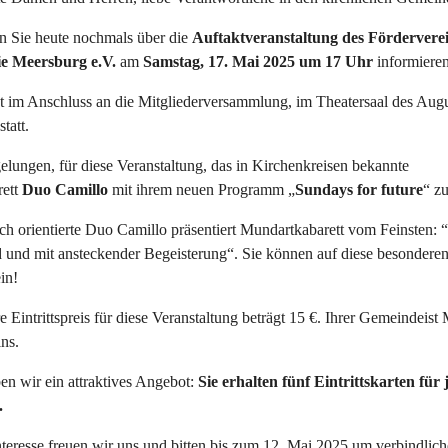
n Sie heute nochmals über die
Auftaktveranstaltung des Fördervere
ie Meersburg e.V.
am
Samstag, 17. Mai 2025 um 17 Uhr
informieren
et im Anschluss an die Mitgliederversammlung, im Theatersaal des Aug
tatt.
gelungen, für diese Veranstaltung, das in Kirchenkreisen bekannte
ett
Duo Camillo
mit ihrem neuen Programm „
Sundays for future
“ z
ich orientierte Duo Camillo präsentiert Mundartkabarett vom Feinsten: 
d und mit ansteckender Begeisterung“. Sie können auf diese besonderen
in!
e Eintrittspreis für diese Veranstaltung beträgt 15 €. Ihrer Gemeindeist 
ns.
en wir ein attraktives Angebot:
Sie erhalten fünf Eintrittskarten für 
.
teresse freuen wir uns und bitten bis zum 12. Mai 2025 um verbindlich