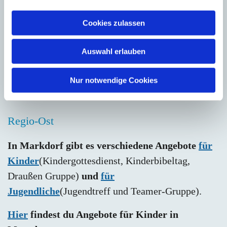
a
gibt es in den Sommerferien eine
u
Cookies zulassen
Kinderbibelwoche und Familiengottesdienste.
s
w
Auswahl erlauben
Und
hier
geht es zu den Angeboten für Kinder
a
h
und Jugendliche in Uhldingen
- unter anderen
l
Nur notwendige Cookies
einer Kinderkirche.
Regio-Ost
In Markdorf gibt es verschiedene Angebote
für
Kinder
(Kindergottesdienst, Kinderbibeltag,
Draußen Gruppe)
und
für
Jugendliche
(Jugendtreff und Teamer-Gruppe).
Hier
findest du Angebote für Kinder in