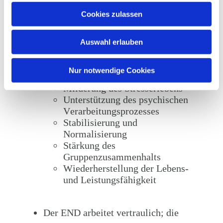
u
Cookies zulassen
Eine regelmäßige Fortbildung sichert den
s
w
Qualitätsstandard des Angebots.
Auswahl erlauben
a
Ziele des Angebots sind:
h
l
Nur notwendige Cookies
Milderung des Stresserlebens
Unterstützung des psychischen
Verarbeitungsprozesses
Stabilisierung und
Normalisierung
Stärkung des
Gruppenzusammenhalts
Wiederherstellung der Lebens-
und Leistungsfähigkeit
Der END arbeitet vertraulich; die