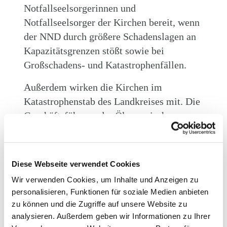
Notfallseelsorgerinnen und
Notfallseelsorger der Kirchen bereit, wenn
der NND durch größere Schadenslagen an
Kapazitätsgrenzen stößt sowie bei
Großschadens- und Katastrophenfällen.
Außerdem wirken die Kirchen im
Katastrophenstab des Landkreises mit. Die
Geschäftsführung der Ökumenischen
Notfallseelsorge liegt bei der
Dekanatsgeschäftsstelle Friedrichshafen.
Diese Webseite verwendet Cookies
Der Einssatzkräfte-Nachsorgedienst
(END)
Wir verwenden Cookies, um Inhalte und Anzeigen zu
personalisieren, Funktionen für soziale Medien anbieten
In Eigenverantwortung betreiben die
zu können und die Zugriffe auf unsere Website zu
Kirchen den Einsatzkräftenachsorgedienst.
analysieren. Außerdem geben wir Informationen zu Ihrer