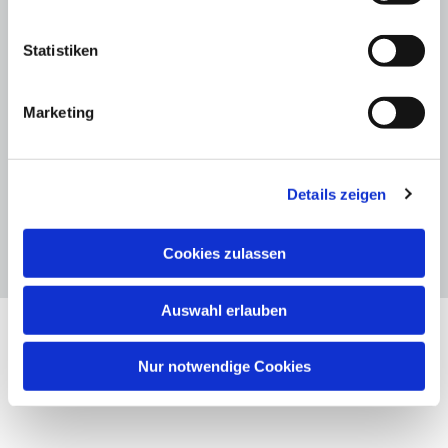
i
l
l
Statistiken
i
g
Marketing
u
n
g
Details zeigen
s
a
u
Cookies zulassen
s
w
Auswahl erlauben
a
Rund um die Konfizeit
h
l
Nur notwendige Cookies