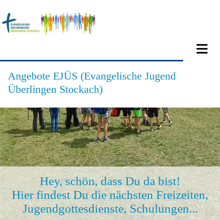
Angebote EJÜS (Evangelische Jugend
Überlingen Stockach)
Hey, schön, dass Du da bist!
Hier findest Du die nächsten Freizeiten,
Jugendgottesdienste, Schulungen...