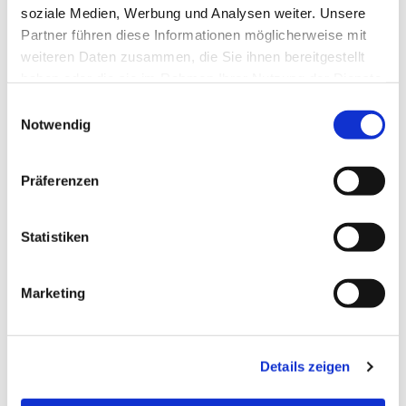
soziale Medien, Werbung und Analysen weiter. Unsere
Partner führen diese Informationen möglicherweise mit
weiteren Daten zusammen, die Sie ihnen bereitgestellt
haben oder die sie im Rahmen Ihrer Nutzung der Dienste
gesammelt haben.
E
Notwendig
i
n
w
Präferenzen
i
l
l
Statistiken
i
g
Marketing
u
n
Tibor Nagy
g
Details zeigen
s
Bezirksjugendpfarrer
a