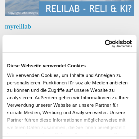
myrelilab
Herzlich willkommen im relilab. Was du hier
vorfindest, gehört dir. Und anderen.
Alle Texte und Materialien stehen unter einer CC
Diese Webseite verwendet Cookies
BY-Lizenz 4.0 oder CC BY-SA-Lizenz 4.0.
Wir verwenden Cookies, um Inhalte und Anzeigen zu
Ausnahmen davon werden ausgewiesen. Das
personalisieren, Funktionen für soziale Medien anbieten
zu können und die Zugriffe auf unsere Website zu
bedeutet, du kannst über die Materialien frei
analysieren. Außerdem geben wir Informationen zu Ihrer
verfügen, sofern du auf die Autor:in und die Seite
Verwendung unserer Website an unsere Partner für
verweist (und – im Falle einer SA-Lizenz – die
soziale Medien, Werbung und Analysen weiter. Unsere
Materialien unter den gleichen Bedingungen
Partner führen diese Informationen möglicherweise mit
weitergibst). Ideen leben davon, erprobt und
weiteren Daten zusammen, die Sie ihnen bereitgestellt
weitergedacht zu werden.
haben oder die sie im Rahmen Ihrer Nutzung der Dienste