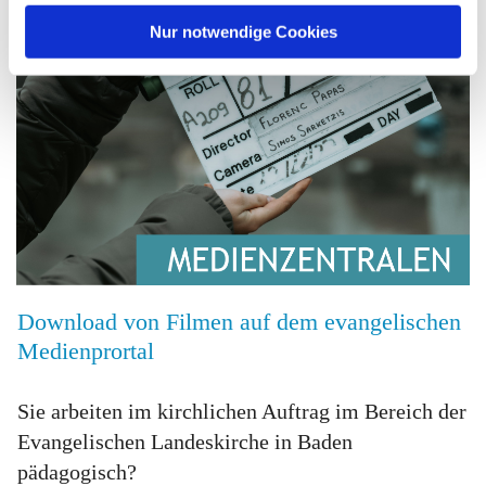
h
l
Nur notwendige Cookies
Download von Filmen
auf dem evangelischen
Medienprortal
Sie arbeiten im kirchlichen Auftrag im Bereich der
Evangelischen Landeskirche in Baden
pädagogisch?