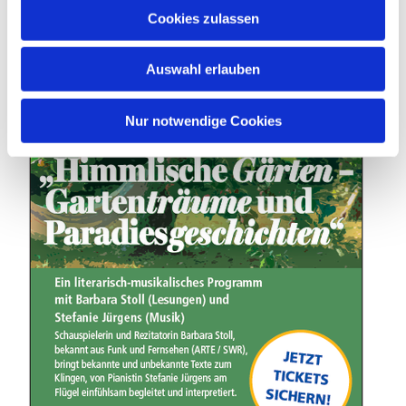
u
Cookies zulassen
_________________________
s
w
Auswahl erlauben
a
h
l
Nur notwendige Cookies