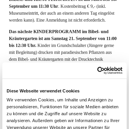
September um 11:30 Uhr
. Kostenbeitrag € 9,- (inkl.
Museumseintritt, der auch an einem anderen Tag eingelöst
werden kann). Eine Anmeldung ist nicht erforderlich.
Das nächste KINDERPROGRAMM im Bibel- und
Kräutergarten ist am Samstag 21. September von 11:00
bis 12:30 Uhr.
Kinder im Grundschulalter (Jüngere gerne
mit Begleitung) drucken mit paradiesischen Pflanzen aus
dem Bibel- und Kräutergarten mit der Drucktechnik
„Cyanotypie“ (Blaupause) und erleben dadurch die
Schönheit von Pflanzen. Eine Anmeldung ist nicht
erforderlichKostenbeitrag € 4,- (inkl. Material).
Diese Webseite verwendet Cookies
Highlight im September: Himmlische Gärten –
Gartenträume und Paradiesgeschichten“
Ein literarisch-
Wir verwenden Cookies, um Inhalte und Anzeigen zu
musikalisches Programm mit
Barbara Stoll
(Lesungen) und
personalisieren, Funktionen für soziale Medien anbieten
Stefanie Jürgens
(Musik)
am Samstag, 14. September, 18
zu können und die Zugriffe auf unsere Website zu
Uhr, vineum bodensee, Veranstaltungssaal.
Eintritt 15,-€ /
analysieren. Außerdem geben wir Informationen zu Ihrer
ermäßigt 10,-€ - Tickets: Bibelgalerie Meersburg –
Verwendung unserer Website an unsere Partner für