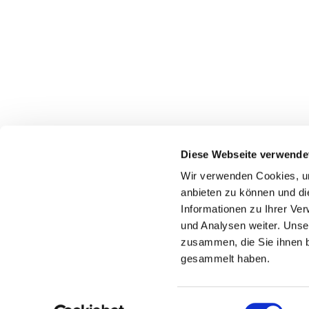
Diese Webseite verwende
Wir verwenden Cookies, um
Kirchenbezirk Überlingen-Stockach
anbieten zu können und di
Informationen zu Ihrer Ve
07551-953735
Grabenstrasse 2, 88662 Überlingen
und Analysen weiter. Unse
zusammen, die Sie ihnen b
gesammelt haben.
E