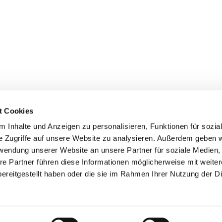
t Cookies
 Inhalte und Anzeigen zu personalisieren, Funktionen für sozia
Ihr direkter Draht zu:
Imp
e Zugriffe auf unsere Website zu analysieren. Außerdem geben w
Dat
rwendung unserer Website an unsere Partner für soziale Medien
Schuldekanat
S
re Partner führen diese Informationen möglicherweise mit weite
EJÜS - Bezirksjugend
ereitgestellt haben oder die sie im Rahmen Ihrer Nutzung der D
F
Sie
Hilfe & Beratung
Her
Datenschutzerklärung
ChurchDesk-Login