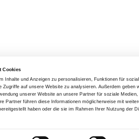
t Cookies
 Inhalte und Anzeigen zu personalisieren, Funktionen für sozia
Ihr direkter Draht zu:
Imp
e Zugriffe auf unsere Website zu analysieren. Außerdem geben w
Dat
rwendung unserer Website an unsere Partner für soziale Medien
Schuldekanat
S
re Partner führen diese Informationen möglicherweise mit weite
EJÜS - Bezirksjugend
ereitgestellt haben oder die sie im Rahmen Ihrer Nutzung der D
F
Sie
Hilfe & Beratung
Her
Datenschutzerklärung
ChurchDesk-Login