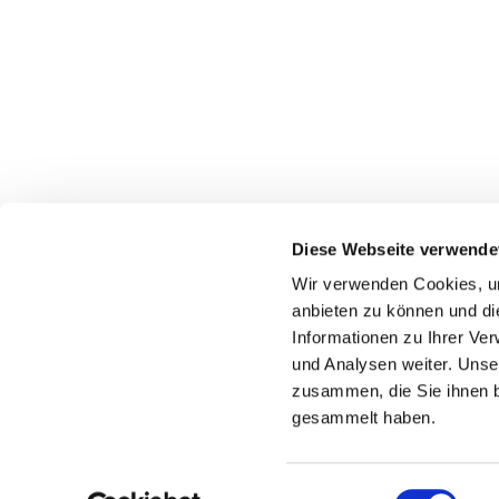
Diese Webseite verwende
Wir verwenden Cookies, um
Kirchenbezirk Überlingen-Stockach
anbieten zu können und di
Informationen zu Ihrer Ve
07551-953735
Grabenstrasse 2, 88662 Überlingen
und Analysen weiter. Unse
zusammen, die Sie ihnen b
gesammelt haben.
E