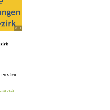
© KI
zirk
 zu sehen
shomepage