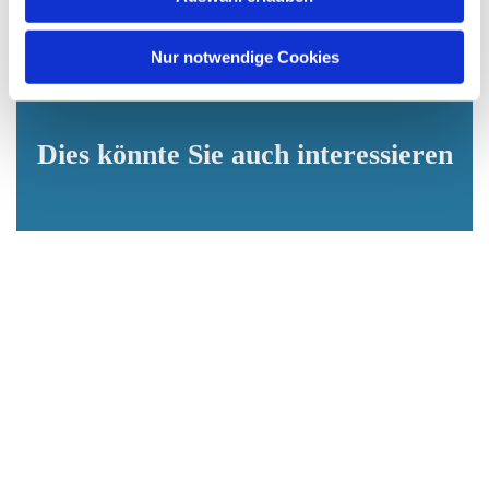
a
h
l
Nur notwendige Cookies
Dies könnte Sie auch interessieren