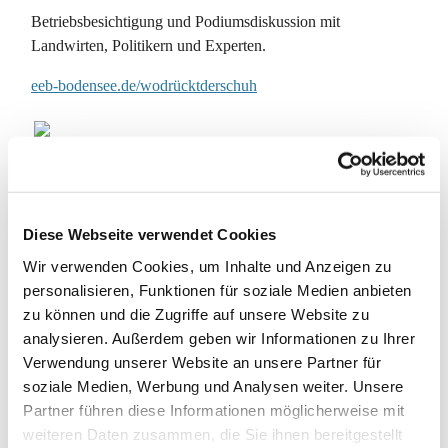
Betriebsbesichtigung und Podiumsdiskussion mit
Landwirten, Politikern und Experten.
eeb-bodensee.de/wodrücktderschuh
10.05.2025:
Auf den Spuren des Bauernkriegs von 1524/1525 -
Diese Webseite verwendet Cookies
Grenzüberschreitende Pilgerwanderung von Hilzingen (D)
nach Ittingen (CH)
Wir verwenden Cookies, um Inhalte und Anzeigen zu
personalisieren, Funktionen für soziale Medien anbieten
eeb-bodensee.de/bauernkrieg
zu können und die Zugriffe auf unsere Website zu
analysieren. Außerdem geben wir Informationen zu Ihrer
17.05.2025
:
Verwendung unserer Website an unsere Partner für
Erhebe deine Stimme, stärke deine Argumente!
soziale Medien, Werbung und Analysen weiter. Unsere
Partner führen diese Informationen möglicherweise mit
Argumentationstraining gegen frauen- und
weiteren Daten zusammen, die Sie ihnen bereitgestellt
demokratiefeindliche Äußerungen, mit Magdalene Leytz,